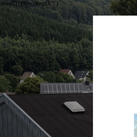
array(1) { [0]=> string(0) "" }